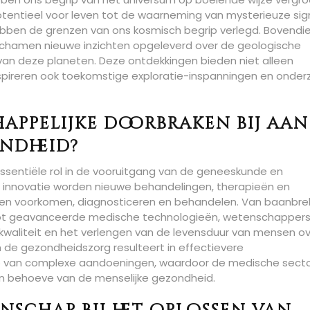
otentieel voor leven tot de waarneming van mysterieuze sig
hebben de grenzen van ons kosmisch begrip verlegd. Bovendi
ichamen nieuwe inzichten opgeleverd over de geologische
an deze planeten. Deze ontdekkingen bieden niet alleen
nspireren ook toekomstige exploratie-inspanningen en onder
ppelijke doorbraken bij aan
ndheid?
sentiële rol in de vooruitgang van de geneeskunde en
 innovatie worden nieuwe behandelingen, therapieën en
nen voorkomen, diagnosticeren en behandelen. Van baanbr
tot geavanceerde medische technologieën, wetenschapper
kwaliteit en het verlengen van de levensduur van mensen o
n de gezondheidszorg resulteert in effectievere
 van complexe aandoeningen, waardoor de medische sect
en behoeve van de menselijke gezondheid.