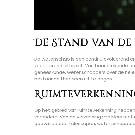
De Stand van d
De wetenschap is een continu evoluerend e
voortdurend uitbreidt. Van baanbrekende ont
geneeskunde, wetenschappers over de hele 
bestaande theorieën uit te dagen.
Ruimteverkennin
Op het gebied van ruimteverkenning hebben 
veranderd. Van de verkenning van Mars met r
geavanceerde telescopen, wetenschappers ze