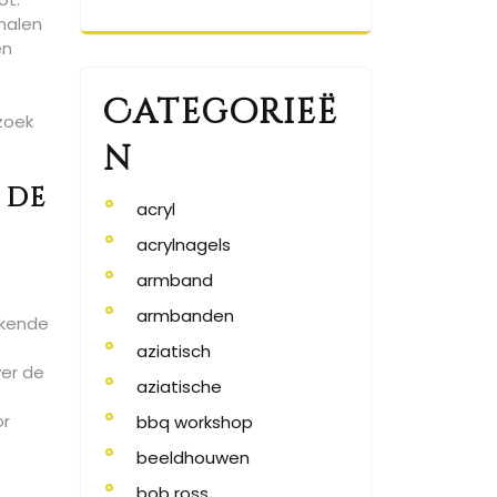
nalen
en
Categorieë
zoek
n
 de
acryl
acrylnagels
armband
armbanden
ekende
s
aziatisch
ver de
aziatische
or
bbq workshop
beeldhouwen
bob ross