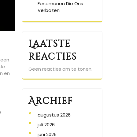
Fenomenen Die Ons
Verbazen
Laatste
reacties
heen
 de
Geen reacties om te tonen.
n en
Archief
m
augustus 2026
juli 2026
juni 2026