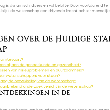
 is dynamisch, divers en vol belofte. Door voortdurend te
 blijft de wetenschap een drijvende kracht achter menselijk
gen over de Huidige St
ap
 ruimtevaart?
ken bij aan de geneeskunde en gezondheid?
plossen van milieuproblemen en duurzaamheid?
waar wetenschappers voor staan?
gang de ontwikkeling van de wetenschap?
anbrekend onderzoek verricht in de wetenschap?
ontdekkingen in de
ben ons begrip van het universum op boeiende wijze vergro