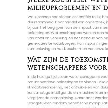
Welke rol speelt wete
milieuproblemen en 
Wetenschap speelt een essentiële rol bij h
duurzaamheid. Door middel van onderzoek, 
bij aan het begrijpen van de impact van mens
oplossingen. Wetenschappers werken aan he
van afval en vervuiling, en het behoud van 
generaties te waarborgen. Hun inspanningen 
samenleving en het beschermen van onze kos
Wat zijn de toekomst
wetenschappers voor
In de huidige tijd staan wetenschappers vo
om innovatieve oplossingen te vinden. Enke
klimaatverandering, het ontwikkelen van du
kunstmatige intelligentie en machine learni
vergrijzende samenleving. Daarnaast word
vraagstukken rondom genetische manipulatie