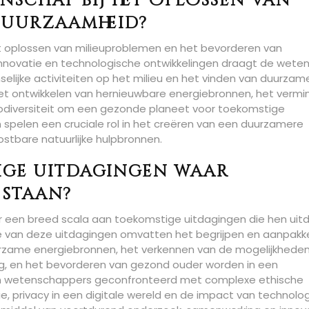
nschap bij het oplossen van
duurzaamheid?
et oplossen van milieuproblemen en het bevorderen van
innovatie en technologische ontwikkelingen draagt de wete
elijke activiteiten op het milieu en het vinden van duurzam
t ontwikkelen van hernieuwbare energiebronnen, het vermi
biodiversiteit om een gezonde planeet voor toekomstige
spelen een cruciale rol in het creëren van een duurzamere
tbare natuurlijke hulpbronnen.
ige uitdagingen waar
 staan?
or een breed scala aan toekomstige uitdagingen die hen ui
le van deze uitdagingen omvatten het begrijpen en aanpakk
urzame energiebronnen, het verkennen van de mogelijkhede
ng, en het bevorderen van gezond ouder worden in een
en wetenschappers geconfronteerd met complexe ethische
, privacy in een digitale wereld en de impact van technolo