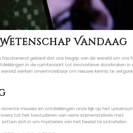
e Wetenschap Vandaag
n fascinerend gebied dat ons begrip van de wereld om ons 
dekkingen in de ruimtevaart tot innovatieve doorbraken in
wereld werken onvermoeibaar om nieuwe kennis te vergare
g
recente missies en ontdekkingen onze kijk op het universu
overs tot het bestuderen van verre sterrenstelsels met
tten zich in om mysteries van het heelal te ontrafelen.