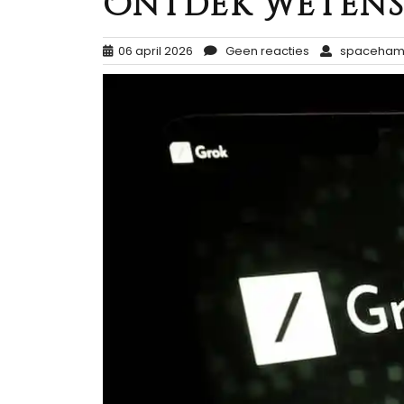
Ontdek Wetens
06 april 2026
Geen reacties
spacehams