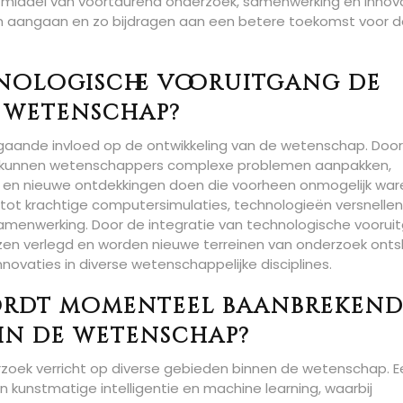
r middel van voortdurend onderzoek, samenwerking en innov
n aangaan en zo bijdragen aan een betere toekomst voor d
nologische vooruitgang de
 wetenschap?
gaande invloed op de ontwikkeling van de wetenschap. Door
n kunnen wetenschappers complexe problemen aanpakken,
en nieuwe ontdekkingen doen die voorheen onmogelijk war
ot krachtige computersimulaties, technologieën versnellen
samenwerking. Door de integratie van technologische voorui
zen verlegd en worden nieuwe terreinen van onderzoek onts
ovaties in diverse wetenschappelijke disciplines.
ordt momenteel baanbreken
in de wetenschap?
oek verricht op diverse gebieden binnen de wetenschap. E
n kunstmatige intelligentie en machine learning, waarbij