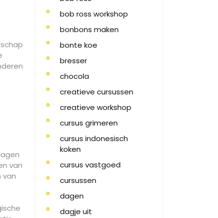
bob ross workshop
bonbons maken
nschap
bonte koe
e
bresser
nderen
chocola
creatieve cursussen
creatieve workshop
cursus grimeren
cursus indonesisch
koken
tdagen
cursus vastgoed
en van
n van
cursussen
dagen
gische
dagje uit