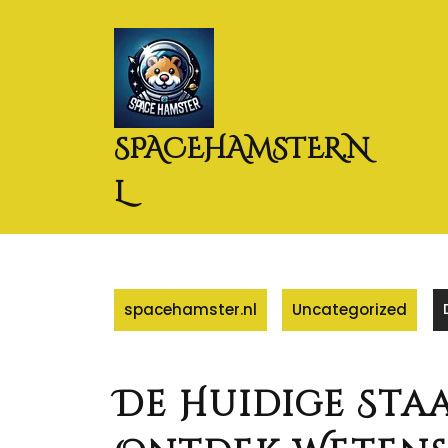
Naar
de
inhoud
gaan
SPACEHAMSTER.N
L
spacehamster.nl
Uncategorized
De Huidige Sta