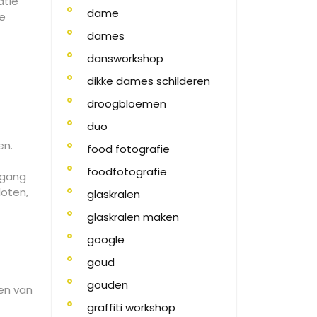
atie
dame
e
dames
dansworkshop
dikke dames schilderen
droogbloemen
duo
en.
food fotografie
foodfotografie
tgang
loten,
glaskralen
glaskralen maken
d
google
goud
gouden
en van
graffiti workshop