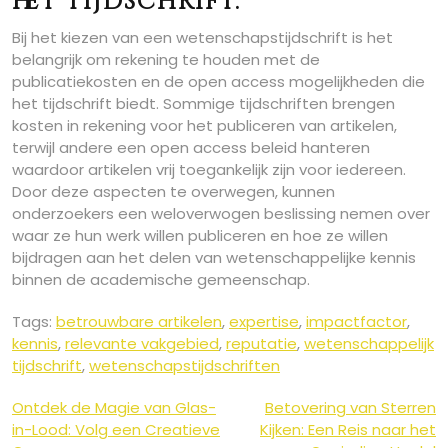
het tijdschrift.
Bij het kiezen van een wetenschapstijdschrift is het
belangrijk om rekening te houden met de
publicatiekosten en de open access mogelijkheden die
het tijdschrift biedt. Sommige tijdschriften brengen
kosten in rekening voor het publiceren van artikelen,
terwijl andere een open access beleid hanteren
waardoor artikelen vrij toegankelijk zijn voor iedereen.
Door deze aspecten te overwegen, kunnen
onderzoekers een weloverwogen beslissing nemen over
waar ze hun werk willen publiceren en hoe ze willen
bijdragen aan het delen van wetenschappelijke kennis
binnen de academische gemeenschap.
Tags:
betrouwbare artikelen
,
expertise
,
impactfactor
,
kennis
,
relevante vakgebied
,
reputatie
,
wetenschappelijk
tijdschrift
,
wetenschapstijdschriften
Berichtnavigatie
Ontdek de Magie van Glas-
Betovering van Sterren
in-Lood: Volg een Creatieve
Kijken: Een Reis naar het