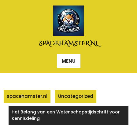
Naar
de
inhoud
gaan
SPACEHAMSTER.NL
MENU
spacehamster.nl
Uncategorized
Het Belang van een Wetenschapstijdschrift voor
Kennisdeling