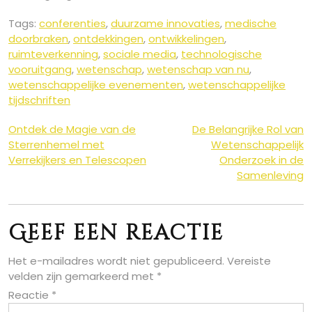
Tags:
conferenties
,
duurzame innovaties
,
medische
doorbraken
,
ontdekkingen
,
ontwikkelingen
,
ruimteverkenning
,
sociale media
,
technologische
vooruitgang
,
wetenschap
,
wetenschap van nu
,
wetenschappelijke evenementen
,
wetenschappelijke
tijdschriften
Berichtnavigatie
Ontdek de Magie van de
De Belangrijke Rol van
Sterrenhemel met
Wetenschappelijk
Verrekijkers en Telescopen
Onderzoek in de
Samenleving
Geef een reactie
Het e-mailadres wordt niet gepubliceerd.
Vereiste
velden zijn gemarkeerd met
*
Reactie
*