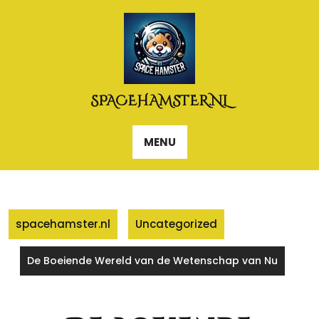
Naar
de
inhoud
gaan
SPACEHAMSTER.NL
MENU
spacehamster.nl
Uncategorized
De Boeiende Wereld van de Wetenschap van Nu