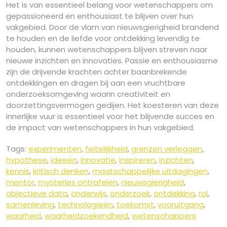
Het is van essentieel belang voor wetenschappers om
gepassioneerd en enthousiast te blijven over hun
vakgebied. Door de vlam van nieuwsgierigheid brandend
te houden en de liefde voor ontdekking levendig te
houden, kunnen wetenschappers blijven streven naar
nieuwe inzichten en innovaties. Passie en enthousiasme
zijn de drijvende krachten achter baanbrekende
ontdekkingen en dragen bij aan een vruchtbare
onderzoeksomgeving waarin creativiteit en
doorzettingsvermogen gedijen. Het koesteren van deze
innerlijke vuur is essentieel voor het blijvende succes en
de impact van wetenschappers in hun vakgebied.
Tags:
experimenten
,
feitelijkheid
,
grenzen verleggen
,
hypothese
,
ideeën
,
innovatie
,
inspireren
,
inzichten
,
kennis
,
kritisch denken
,
maatschappelijke uitdagingen
,
mentor
,
mysteries ontrafelen
,
nieuwsgierigheid
,
objectieve data
,
onderwijs
,
onderzoek
,
ontdekking
,
rol
,
samenleving
,
technologieën
,
toekomst
,
vooruitgang
,
waarheid
,
waarheidzoekendheid
,
wetenschappers