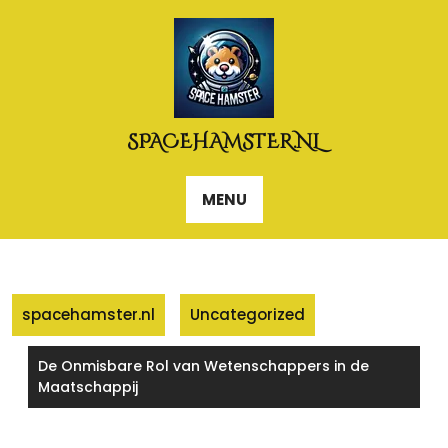
Naar
de
inhoud
gaan
SPACEHAMSTER.NL
MENU
spacehamster.nl
Uncategorized
De Onmisbare Rol van Wetenschappers in de
Maatschappij