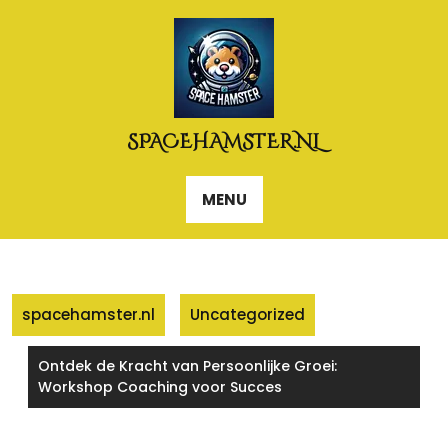
Naar
de
inhoud
gaan
SPACEHAMSTER.NL
MENU
spacehamster.nl
Uncategorized
Ontdek de Kracht van Persoonlijke Groei:
Workshop Coaching voor Succes