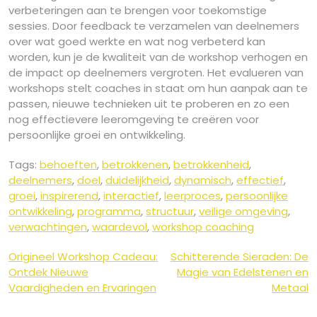
verbeteringen aan te brengen voor toekomstige
sessies. Door feedback te verzamelen van deelnemers
over wat goed werkte en wat nog verbeterd kan
worden, kun je de kwaliteit van de workshop verhogen en
de impact op deelnemers vergroten. Het evalueren van
workshops stelt coaches in staat om hun aanpak aan te
passen, nieuwe technieken uit te proberen en zo een
nog effectievere leeromgeving te creëren voor
persoonlijke groei en ontwikkeling.
Tags:
behoeften
,
betrokkenen
,
betrokkenheid
,
deelnemers
,
doel
,
duidelijkheid
,
dynamisch
,
effectief
,
groei
,
inspirerend
,
interactief
,
leerproces
,
persoonlijke
ontwikkeling
,
programma
,
structuur
,
veilige omgeving
,
verwachtingen
,
waardevol
,
workshop coaching
Berichtnavigatie
Origineel Workshop Cadeau:
Schitterende Sieraden: De
Ontdek Nieuwe
Magie van Edelstenen en
Vaardigheden en Ervaringen
Metaal