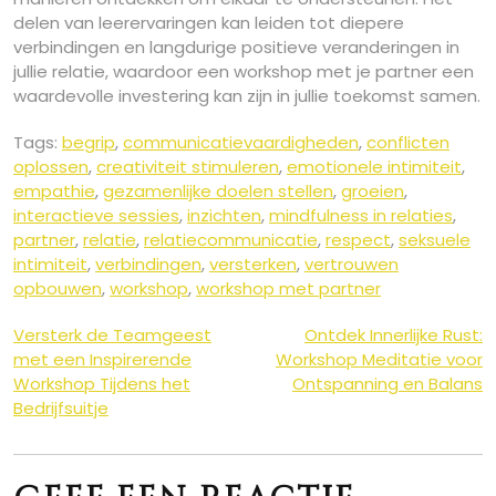
delen van leerervaringen kan leiden tot diepere
verbindingen en langdurige positieve veranderingen in
jullie relatie, waardoor een workshop met je partner een
waardevolle investering kan zijn in jullie toekomst samen.
Tags:
begrip
,
communicatievaardigheden
,
conflicten
oplossen
,
creativiteit stimuleren
,
emotionele intimiteit
,
empathie
,
gezamenlijke doelen stellen
,
groeien
,
interactieve sessies
,
inzichten
,
mindfulness in relaties
,
partner
,
relatie
,
relatiecommunicatie
,
respect
,
seksuele
intimiteit
,
verbindingen
,
versterken
,
vertrouwen
opbouwen
,
workshop
,
workshop met partner
Berichtnavigatie
Versterk de Teamgeest
Ontdek Innerlijke Rust:
met een Inspirerende
Workshop Meditatie voor
Workshop Tijdens het
Ontspanning en Balans
Bedrijfsuitje