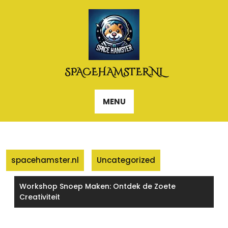
Naar
de
inhoud
gaan
SPACEHAMSTER.NL
MENU
spacehamster.nl
Uncategorized
Workshop Snoep Maken: Ontdek de Zoete
Creativiteit