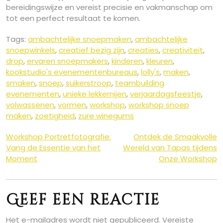
bereidingswijze en vereist precisie en vakmanschap om
tot een perfect resultaat te komen.
Tags:
ambachtelijke snoepmaken
,
ambachtelijke
snoepwinkels
,
creatief bezig zijn
,
creaties
,
creativiteit
,
drop
,
ervaren snoepmakers
,
kinderen
,
kleuren
,
kookstudio's evenementenbureaus
,
lolly's
,
maken
,
smaken
,
snoep
,
suikerstroop
,
teambuilding
evenementen
,
unieke lekkernijen
,
verjaardagsfeestje
,
volwassenen
,
vormen
,
workshop
,
workshop snoep
maken
,
zoetigheid
,
zure winegums
Berichtnavigatie
Workshop Portretfotografie:
Ontdek de Smaakvolle
Vang de Essentie van het
Wereld van Tapas tijdens
Moment
Onze Workshop
Geef een reactie
Het e-mailadres wordt niet gepubliceerd.
Vereiste