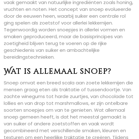
vaak gemaakt van natuurlijke ingrediënten zoals honing,
vruchten en noten. Het concept van snoep evolueerde
door de eeuwen heen, waarbij suiker een centrale rol
ging spelen als zoetstof voor allerlei lekkernijen.
Tegenwoordig worden snoepjes in allerlei vormen en
smaken geproduceerd, maar de basisprincipes van
zoetigheid blijven terug te voeren op de rijke
geschiedenis van suiker en ambachtelijke
bereidingstechnieken.
Wat is allemaal snoep?
Snoep omvat een breed scala aan zoete lekkernijen die
mensen graag eten als traktatie of tussendoortje. Van
zachte winegums tot harde zuurtjes, van chocolade tot
lollies en van drop tot marshmallows, er zijn ontelbare
soorten snoepjes om van te genieten. Wat allemaal
snoep gemeen heeft, is dat het meestal gemaakt is
van suiker of andere zoetstoffen en vaak wordt
gecombineerd met verschillende smaken, kleuren en
texturen om een heerlijke traktatie te creëren. Tijdens