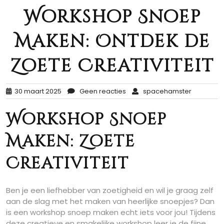
Workshop Snoep
Maken: Ontdek de
Zoete Creativiteit
30 maart 2025
Geen reacties
spacehamster
Workshop Snoep
Maken: Zoete
Creativiteit
Ben je een liefhebber van zoetigheid en wil je graag zelf
aan de slag met het maken van heerlijke snoepjes? Dan
is een workshop snoep maken echt iets voor jou! Tijdens
deze creatieve en smakelijke workshop leer je de fijne