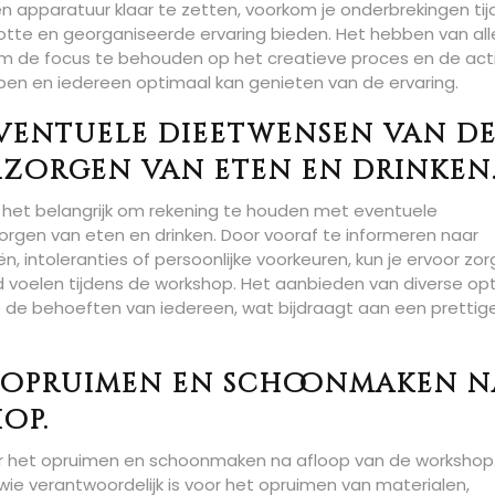
en apparatuur klaar te zetten, voorkom je onderbrekingen ti
otte en georganiseerde ervaring bieden. Het hebben van all
m de focus te behouden op het creatieve proces en de acti
pen en iedereen optimaal kan genieten van de ervaring.
ventuele dieetwensen van d
erzorgen van eten en drinken
is het belangrijk om rekening te houden met eventuele
rgen van eten en drinken. Door vooraf te informeren naar
, intoleranties of persoonlijke voorkeuren, kun je ervoor zo
 voelen tijdens de workshop. Het aanbieden van diverse opt
op de behoeften van iedereen, wat bijdraagt aan een prettig
 opruimen en schoonmaken n
op.
er het opruimen en schoonmaken na afloop van de workshop
ie verantwoordelijk is voor het opruimen van materialen,