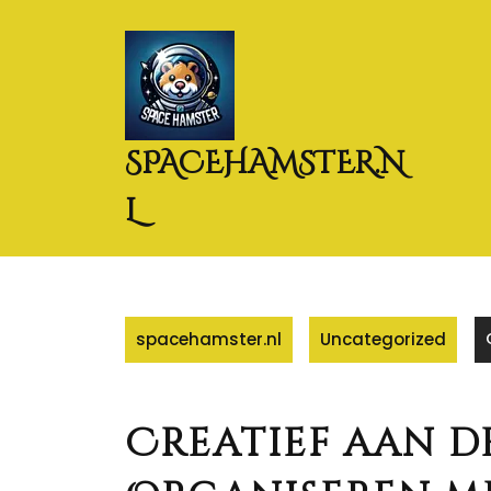
Naar
de
inhoud
gaan
SPACEHAMSTER.N
L
spacehamster.nl
Uncategorized
Creatief aan d