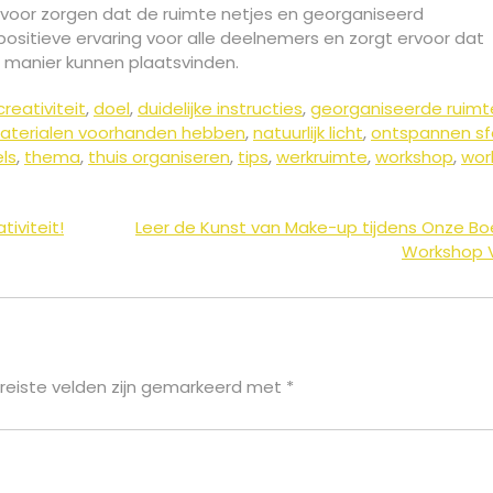
voor zorgen dat de ruimte netjes en georganiseerd
positieve ervaring voor alle deelnemers en zorgt ervoor dat
 manier kunnen plaatsvinden.
creativiteit
,
doel
,
duidelijke instructies
,
georganiseerde ruimt
aterialen voorhanden hebben
,
natuurlijk licht
,
ontspannen sf
els
,
thema
,
thuis organiseren
,
tips
,
werkruimte
,
workshop
,
wor
iviteit!
Leer de Kunst van Make-up tijdens Onze B
Workshop V
reiste velden zijn gemarkeerd met
*