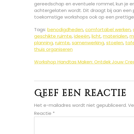
gereedschap en eventuele rommel, kun je er
achtergelaten wordt. Dit draagt bij aan een 
toekomstige workshops ook op een prettige
Tags:
benodigdheden
,
comfortabel werken
,
geschikte ruimte
,
ideeën
,
licht
,
materialen
,
m
planning
,
ruimte
,
samenwerking
,
stoelen
,
taf
thuis organiseren
Berichtnavigatie
Workshop Handtas Maken: Ontdek Jouw Creat
Geef een reactie
Het e-mailadres wordt niet gepubliceerd.
Ve
Reactie
*