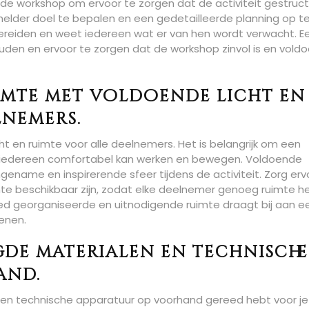
r de workshop om ervoor te zorgen dat de activiteit gestruc
 helder doel te bepalen en een gedetailleerde planning op t
bereiden en weet iedereen wat er van hen wordt verwacht. E
ouden en ervoor te zorgen dat de workshop zinvol is en vold
uimte met voldoende licht en
lnemers.
t en ruimte voor alle deelnemers. Het is belangrijk om een
r iedereen comfortabel kan werken en bewegen. Voldoende
ngename en inspirerende sfeer tijdens de activiteit. Zorg erv
mte beschikbaar zijn, zodat elke deelnemer genoeg ruimte h
d georganiseerde en uitnodigende ruimte draagt bij aan e
kenen.
de materialen en technische
and.
 en technische apparatuur op voorhand gereed hebt voor je