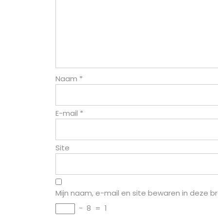
Naam
*
E-mail
*
Site
Mijn naam, e-mail en site bewaren in deze b
−
8
=
1