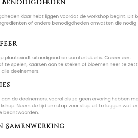
n Benodigdheden
igdheden klaar hebt liggen voordat de workshop begint. Dit 
ingrediënten of andere benodigdheden omvatten die nodig z
feer
p plaatsvindt uitnodigend en comfortabel is. Creëer een
f te spelen, kaarsen aan te steken of bloemen neer te zette
r alle deelnemers.
ies
eft aan de deelnemers, vooral als ze geen ervaring hebben m
orkshop. Neem de tijd om stap voor stap uit te leggen wat e
te beantwoorden.
en Samenwerking