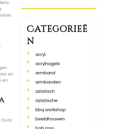
jdens
e
viteit
Categorieë
e
n
.
acryl
acrylnagels
rgen
armband
ies en
e en
armbanden
aziatisch
a
aziatische
bbq workshop
beeldhouwen
. Door
bob ross