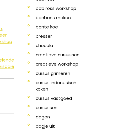
bob ross workshop
bonbons maken
bonte koe
e
,
eer
,
bresser
kshop
chocola
creatieve cursussen
oeiende
creatieve workshop
isagie
cursus grimeren
cursus indonesisch
koken
cursus vastgoed
cursussen
dagen
dagje uit