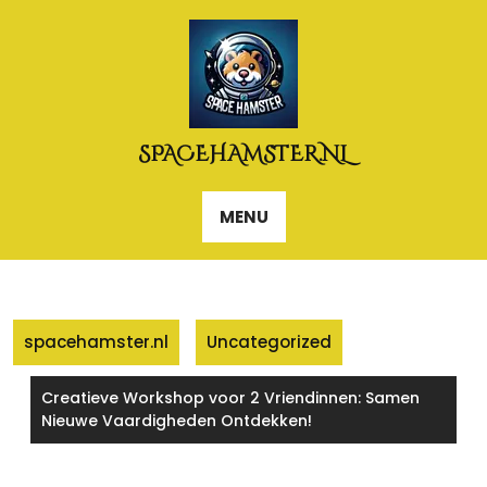
Naar
de
inhoud
gaan
SPACEHAMSTER.NL
MENU
spacehamster.nl
Uncategorized
Creatieve Workshop voor 2 Vriendinnen: Samen
Nieuwe Vaardigheden Ontdekken!