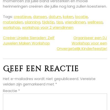
momenten zal jullie band versterken en mooie
herinneringen creëren die jullie nog lang zullen koesteren.
Tags:
creatieve
,
dansen
,
datum
,
koken
,
locatie
,
materialen
,
planning
,
tijdstip
,
tips
,
vriendinnen
,
wellness
,
workshop
,
workshop voor 2 vriendinnen
Berichtnavigatie
Creëer Unieke Sieraden: Zelf
Organiseer een DJ
Juwelen Maken Workshop
Workshop voor een
Onvergetelijk Kinderfeestje!
Geef een reactie
Het e-mailadres wordt niet gepubliceerd.
Vereiste
velden zijn gemarkeerd met
*
Reactie
*