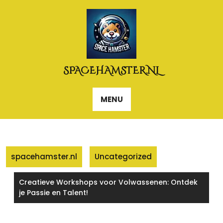
Naar
de
inhoud
gaan
SPACEHAMSTER.NL
MENU
spacehamster.nl
Uncategorized
Creatieve Workshops voor Volwassenen: Ontdek
je Passie en Talent!