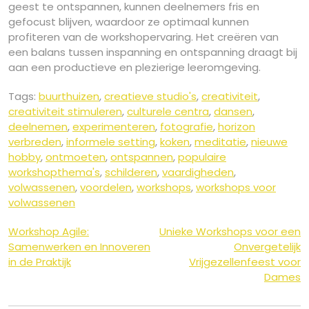
geest te ontspannen, kunnen deelnemers fris en
gefocust blijven, waardoor ze optimaal kunnen
profiteren van de workshopervaring. Het creëren van
een balans tussen inspanning en ontspanning draagt bij
aan een productieve en plezierige leeromgeving.
Tags:
buurthuizen
,
creatieve studio's
,
creativiteit
,
creativiteit stimuleren
,
culturele centra
,
dansen
,
deelnemen
,
experimenteren
,
fotografie
,
horizon
verbreden
,
informele setting
,
koken
,
meditatie
,
nieuwe
hobby
,
ontmoeten
,
ontspannen
,
populaire
workshopthema's
,
schilderen
,
vaardigheden
,
volwassenen
,
voordelen
,
workshops
,
workshops voor
volwassenen
Berichtnavigatie
Workshop Agile:
Unieke Workshops voor een
Samenwerken en Innoveren
Onvergetelijk
in de Praktijk
Vrijgezellenfeest voor
Dames