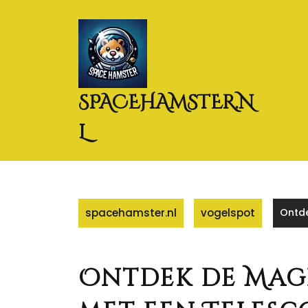
Naar
de
inhoud
gaan
SPACEHAMSTER.N
L
spacehamster.nl
vogelspot
Ontde
Ontdek de Mag