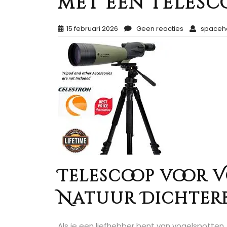
met een Telesc
15 februari 2026
Geen reacties
spaceh
Telescoop voor 
Natuur Dichterb
Als je een liefhebber bent van vogelspotten,