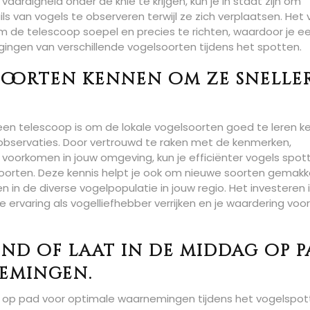
rdigheid onder de knie te krijgen, kun je in staat zijn om
 van vogels te observeren terwijl ze zich verplaatsen. Het 
m de telescoop soepel en precies te richten, waardoor je e
egingen van verschillende vogelsoorten tijdens het spotten.
soorten kennen om ze snelle
een telescoop is om de lokale vogelsoorten goed te leren k
e observaties. Door vertrouwd te raken met de kenmerken,
 voorkomen in jouw omgeving, kun je efficiënter vogels spot
orten. Deze kennis helpt je ook om nieuwe soorten gemakkel
gen in de diverse vogelpopulatie in jouw regio. Het investeren 
e ervaring als vogelliefhebber verrijken en je waardering voo
nd of laat in de middag op 
emingen.
g op pad voor optimale waarnemingen tijdens het vogelspo