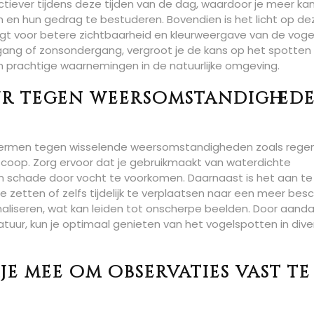
tiever tijdens deze tijden van de dag, waardoor je meer ka
 en hun gedrag te bestuderen. Bovendien is het licht op de
t voor betere zichtbaarheid en kleurweergave van de vogel
gang of zonsondergang, vergroot je de kans op het spotten
 prachtige waarnemingen in de natuurlijke omgeving.
uur tegen weersomstandighed
chermen tegen wisselende weersomstandigheden zoals rege
scoop. Zorg ervoor dat je gebruikmaakt van waterdichte
m schade door vocht te voorkomen. Daarnaast is het aan te
e zetten of zelfs tijdelijk te verplaatsen naar een meer bes
maliseren, wat kan leiden tot onscherpe beelden. Door aand
uur, kun je optimaal genieten van het vogelspotten in dive
e mee om observaties vast te