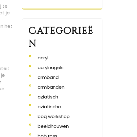
j te
at je
an het
Categorieë
n
acryl
acrylnagels
iteit
 je
armband
r
armbanden
er
aziatisch
aziatische
bbq workshop
beeldhouwen
bob ross