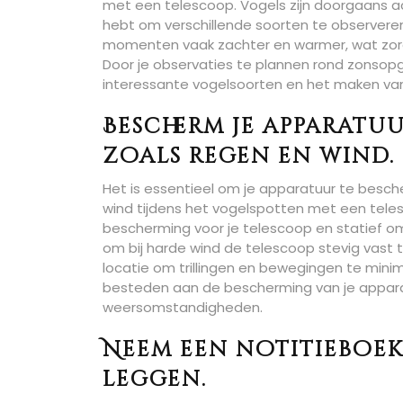
met een telescoop. Vogels zijn doorgaans ac
hebt om verschillende soorten te observeren
momenten vaak zachter en warmer, wat zorg
Door je observaties te plannen rond zonsop
interessante vogelsoorten en het maken van
Bescherm je apparat
zoals regen en wind.
Het is essentieel om je apparatuur te bes
wind tijdens het vogelspotten met een tele
bescherming voor je telescoop en statief o
om bij harde wind de telescoop stevig vast t
locatie om trillingen en bewegingen te mini
besteden aan de bescherming van je apparat
weersomstandigheden.
Neem een notitieboekj
leggen.