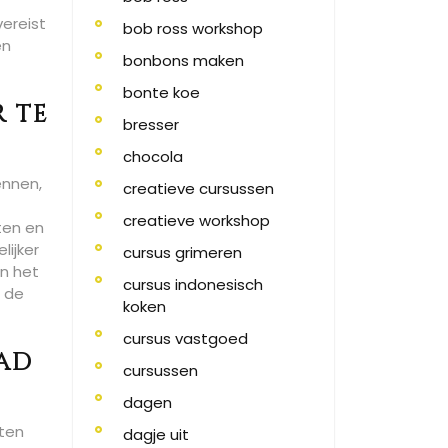
vereist
bob ross workshop
en
bonbons maken
bonte koe
r te
bresser
chocola
ennen,
creatieve cursussen
creatieve workshop
ten en
ijker
cursus grimeren
in het
cursus indonesisch
r de
koken
cursus vastgoed
pad
cursussen
dagen
tten
dagje uit