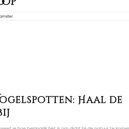
oop
amster
Vogelspotten: Haal de
ij
 weet je hoe belangrijk het is om dicht bij de natuur te kome