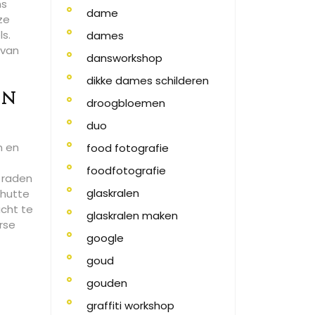
ns
dame
ze
s.
dames
 van
dansworkshop
dikke dames schilderen
en
droogbloemen
duo
n en
food fotografie
foodfotografie
 raden
glaskralen
chutte
acht te
glaskralen maken
rse
google
goud
gouden
graffiti workshop