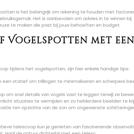
spotten is het belangrijk om rekening te houden met factore
gebruiksgemak. Het is aanbevolen om advies in te winnen bij
euze te maken die past bij jouw behoeften en budget.
ef Vogelspotten met ee
p tijdens het vogelspotten, zijn hier enkele handige tips:
 een statief om trillingen te minimaliseren en scherpere be
p om snel details van vogels vast te leggen terwijl ze bew
nlicht situaties te vermijden en zo helderdere beelden te kri
ositie ten opzichte van de zon om ongewenste schitteringen
tatieve telescoop kun je genieten van fascinerende observat
at. Haal de natuur dichterbij met een telesc…