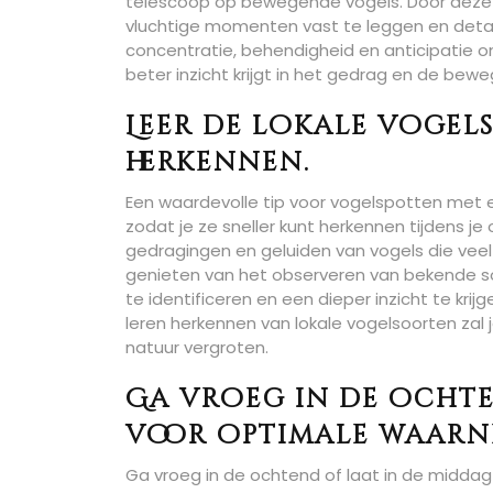
telescoop op bewegende vogels. Door deze vaa
vluchtige momenten vast te leggen en details
concentratie, behendigheid en anticipatie o
beter inzicht krijgt in het gedrag en de bew
Leer de lokale vogel
herkennen.
Een waardevolle tip voor vogelspotten met 
zodat je ze sneller kunt herkennen tijdens j
gedragingen en geluiden van vogels die veel
genieten van het observeren van bekende so
te identificeren en een dieper inzicht te krij
leren herkennen van lokale vogelsoorten zal j
natuur vergroten.
Ga vroeg in de ochte
voor optimale waarn
Ga vroeg in de ochtend of laat in de midda