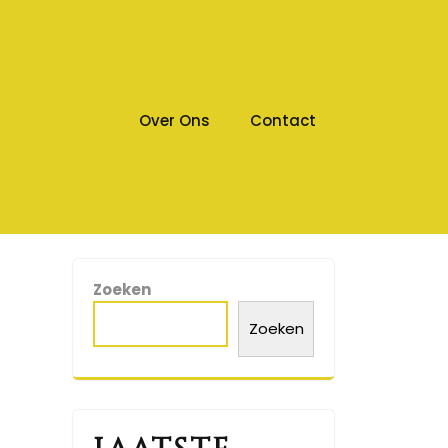
Over Ons
Contact
Zoeken
Zoeken