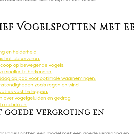
tief Vogelspotten met e
g en helderheid.
ens het observeren.
escoop op bewegende vogels.
e sneller te herkennen.
middag op pad voor optimale waarnemingen.
standigheden zoals regen en wind.
ties vast te leggen.
n over vogelgeluiden en gedrag.
te schrikken.
et goede vergroting en
voor vogelspotten een model met een goede vergroting en