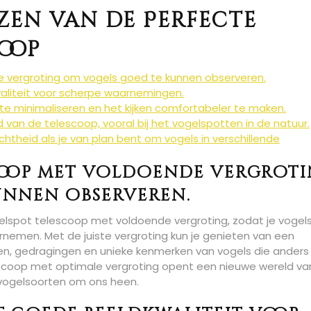
ezen van de Perfecte
oop
 vergroting om vogels goed te kunnen observeren.
liteit voor scherpe waarnemingen.
n te minimaliseren en het kijken comfortabeler te maken.
van de telescoop, vooral bij het vogelspotten in de natuur.
htheid als je van plan bent om vogels in verschillende
coop met voldoende vergrot
unnen observeren.
gelspot telescoop met voldoende vergroting, zodat je vogel
arnemen. Met de juiste vergroting kun je genieten van een
ren, gedragingen en unieke kenmerken van vogels die anders
escoop met optimale vergroting opent een nieuwe wereld va
 vogelsoorten om ons heen.