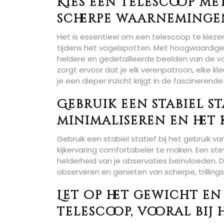
Kies een telescoop m
scherpe waarneminge
Het is essentieel om een telescoop te kiez
tijdens het vogelspotten. Met hoogwaardige 
heldere en gedetailleerde beelden van de v
zorgt ervoor dat je elk verenpatroon, elke 
je een dieper inzicht krijgt in de fascinerend
Gebruik een stabiel s
minimaliseren en het
Gebruik een stabiel statief bij het gebruik v
kijkervaring comfortabeler te maken. Een stevi
helderheid van je observaties beïnvloeden. D
observeren en genieten van scherpe, trillings
Let op het gewicht e
telescoop, vooral bij