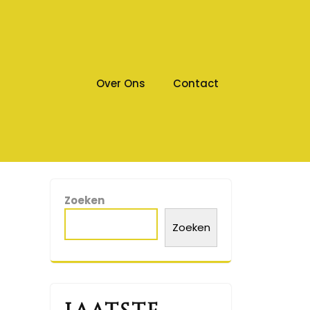
Over Ons
Contact
Zoeken
Zoeken