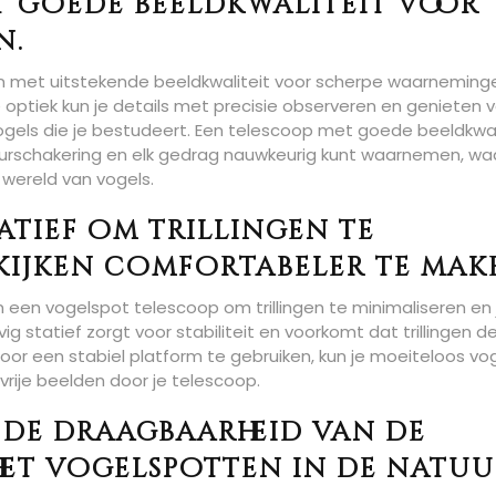
et goede beeldkwaliteit voor
n.
en met uitstekende beeldkwaliteit voor scherpe waarneming
optiek kun je details met precisie observeren en genieten 
ogels die je bestudeert. Een telescoop met goede beeldkwal
kleurschakering en elk gedrag nauwkeurig kunt waarnemen, w
e wereld van vogels.
tatief om trillingen te
 kijken comfortabeler te mak
an een vogelspot telescoop om trillingen te minimaliseren en 
g statief zorgt voor stabiliteit en voorkomt dat trillingen d
oor een stabiel platform te gebruiken, kun je moeiteloos vo
vrije beelden door je telescoop.
n de draagbaarheid van de
 het vogelspotten in de natuu