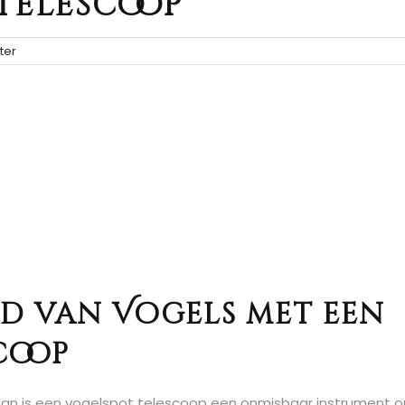
Telescoop
ter
d van Vogels met een
coop
n, dan is een vogelspot telescoop een onmisbaar instrument 