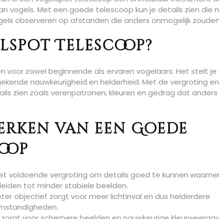
n vogels. Met een goede telescoop kun je details zien die 
vogels observeren op afstanden die anders onmogelijk zouden 
spot Telescoop?
 voor zowel beginnende als ervaren vogelaars. Het stelt je 
ekende nauwkeurigheid en helderheid. Met de vergroting en
ails zien zoals verenpatronen, kleuren en gedrag dat anders
erken van een Goede
oop
et voldoende vergroting om details goed te kunnen waarn
leiden tot minder stabiele beelden.
er objectief zorgt voor meer lichtinval en dus helderdere
tomstandigheden.
zorgt voor scherpere beelden en nauwkeurige kleurweergav