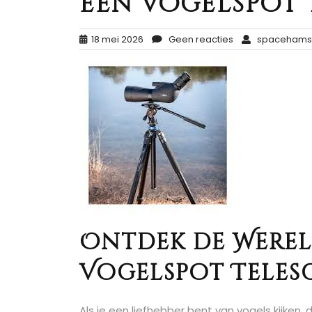
een Vogelspot 
18 mei 2026
Geen reacties
spacehams
Ontdek de Werel
Vogelspot Teles
Als je een liefhebber bent van vogels kijke