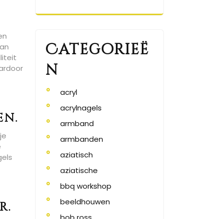
en
Categorieë
van
iteit
n
aardoor
acryl
acrylnagels
en.
armband
je
armbanden
e
aziatisch
gels
aziatische
bbq workshop
beeldhouwen
r.
bob ross