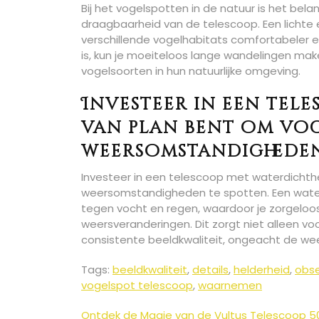
Bij het vogelspotten in de natuur is het be
draagbaarheid van de telescoop. Een lichte
verschillende vogelhabitats comfortabeler en
is, kun je moeiteloos lange wandelingen ma
vogelsoorten in hun natuurlijke omgeving.
Investeer in een tele
van plan bent om vog
weersomstandigheden
Investeer in een telescoop met waterdichthei
weersomstandigheden te spotten. Een wate
tegen vocht en regen, waardoor je zorgeloos 
weersveranderingen. Dit zorgt niet alleen v
consistente beeldkwaliteit, ongeacht de we
Tags:
beeldkwaliteit
,
details
,
helderheid
,
obse
vogelspot telescoop
,
waarnemen
Ontdek de Magie van de Vultus Telescoop 5