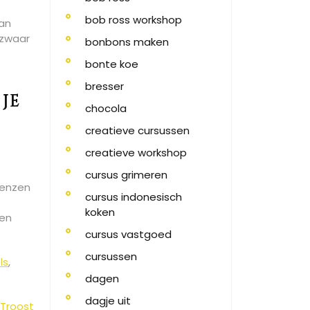
bob ross workshop
van
 zwaar
bonbons maken
bonte koe
bresser
je
chocola
creatieve cursussen
creatieve workshop
cursus grimeren
lenzen
cursus indonesisch
koken
een
cursus vastgoed
cursussen
ls
,
dagen
dagje uit
 Troost