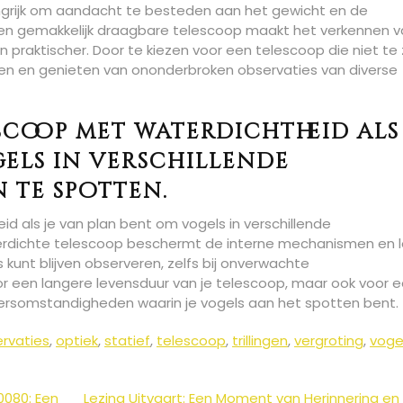
langrijk om aandacht te besteden aan het gewicht en de
 en gemakkelijk draagbare telescoop maakt het verkennen 
 praktischer. Door te kiezen voor een telescoop die niet te
ken en genieten van ononderbroken observaties van diverse
scoop met waterdichtheid als 
els in verschillende
 te spotten.
d als je van plan bent om vogels in verschillende
rdichte telescoop beschermt de interne mechanismen en 
kunt blijven observeren, zelfs bij onverwachte
oor een langere levensduur van je telescoop, maar ook voor 
ersomstandigheden waarin je vogels aan het spotten bent.
rvaties
,
optiek
,
statief
,
telescoop
,
trillingen
,
vergroting
,
voge
0080: Een
Lezing Uitvaart: Een Moment van Herinnering en