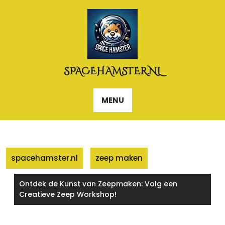
Naar
de
inhoud
gaan
SPACEHAMSTER.NL
MENU
spacehamster.nl
zeep maken
Ontdek de Kunst van Zeepmaken: Volg een
Creatieve Zeep Workshop!