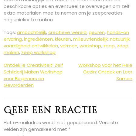
beschikbare opties en eventueel te overwegen om zelf
extra materialen mee te nemen om je zeepcreaties
nog unieker te maken.
Tags:
ambachtelijk
,
creatieve wereld
,
geuren
,
hands-on
ervaring
,
ingrediënten
,
kleuren
,
milieuvriendelijk
,
natuurlijk
,
vaardigheid ontwikkelen
,
vormen
,
workshop
,
zeep
,
zeep
maken
,
zeep workshop
Berichtnavigatie
Ontdek je Creativiteit: Zelf
Workshop voor het Hele
Schilderij Maken Workshop
Gezin: Ontdek en Leer
voor Beginners en
Samen
Gevorderden
Geef een reactie
Het e-mailadres wordt niet gepubliceerd.
Vereiste
velden zijn gemarkeerd met
*