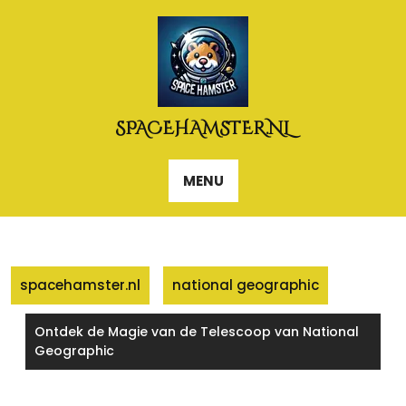
Naar
de
inhoud
gaan
SPACEHAMSTER.NL
MENU
spacehamster.nl
national geographic
Ontdek de Magie van de Telescoop van National
Geographic