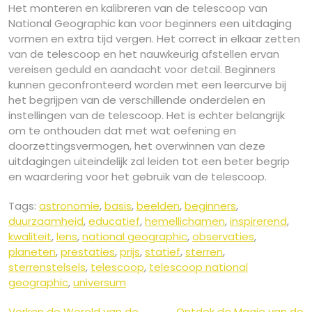
Het monteren en kalibreren van de telescoop van
National Geographic kan voor beginners een uitdaging
vormen en extra tijd vergen. Het correct in elkaar zetten
van de telescoop en het nauwkeurig afstellen ervan
vereisen geduld en aandacht voor detail. Beginners
kunnen geconfronteerd worden met een leercurve bij
het begrijpen van de verschillende onderdelen en
instellingen van de telescoop. Het is echter belangrijk
om te onthouden dat met wat oefening en
doorzettingsvermogen, het overwinnen van deze
uitdagingen uiteindelijk zal leiden tot een beter begrip
en waardering voor het gebruik van de telescoop.
Tags:
astronomie
,
basis
,
beelden
,
beginners
,
duurzaamheid
,
educatief
,
hemellichamen
,
inspirerend
,
kwaliteit
,
lens
,
national geographic
,
observaties
,
planeten
,
prestaties
,
prijs
,
statief
,
sterren
,
sterrenstelsels
,
telescoop
,
telescoop national
geographic
,
universum
Verken de Wereld van de
Ontdek de Magie van de