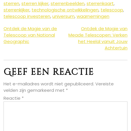
sterren
,
sterren kijker
,
sterrenbeelden
,
sterrenkaart
,
sterrenkijker
,
technologische ontwikkelingen
,
telescoop
,
telescoop investeren
,
universum
,
waarnemingen
Berichtnavigatie
Ontdek de Magie van de
Ontdek de Magie van
Telescoop van National
Meade Telescopen: Verken
Geographic
het Heelal vanuit Jouw
Achtertuin
Geef een reactie
Het e-mailadres wordt niet gepubliceerd.
Vereiste
velden zijn gemarkeerd met
*
Reactie
*