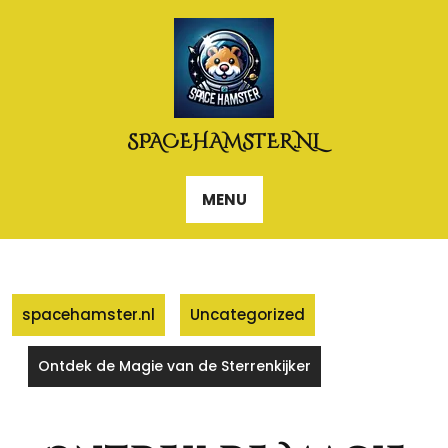
Naar
de
inhoud
gaan
SPACEHAMSTER.NL
MENU
spacehamster.nl
Uncategorized
Ontdek de Magie van de Sterrenkijker