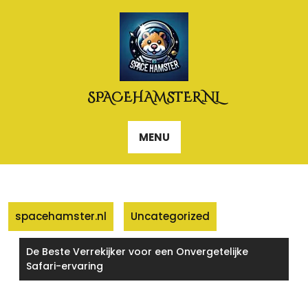
Naar
de
inhoud
gaan
SPACEHAMSTER.NL
MENU
spacehamster.nl
Uncategorized
De Beste Verrekijker voor een Onvergetelijke
Safari-ervaring