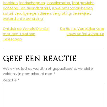
beelden
,
landschappen
,
lensdiameter
,
lichtgewicht
,
ochtend- en avondsafari's
,
ruwe omstandigheden
,
safari
,
verafgelegen dieren
,
vergroting
,
verrekijker
,
waterdichte behuizing
Berichtnavigatie
Ontdek de Wereld Dichtbij
De Beste Verrekijker voor
met een Telefoon
Jouw Safari Avontuur
Telescoop
Geef een reactie
Het e-mailadres wordt niet gepubliceerd.
Vereiste
velden zijn gemarkeerd met
*
Reactie
*