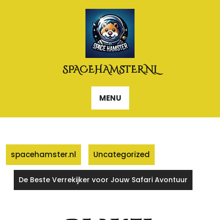
Naar
de
inhoud
gaan
SPACEHAMSTER.NL
MENU
spacehamster.nl
Uncategorized
De Beste Verrekijker voor Jouw Safari Avontuur