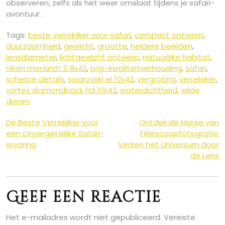
observeren, zelfs als het weer omslaat tijdens je safari-
avontuur.
Tags:
beste verrekijker voor safari
,
compact ontwerp
,
duurzaamheid
,
gewicht
,
grootte
,
heldere beelden
,
lensdiameter
,
lichtgewicht ontwerp
,
natuurlijke habitat
,
nikon monarch 5 8x42
,
prijs-kwaliteitverhouding
,
safari
,
scherpe details
,
swarovski el 10x42
,
vergroting
,
verrekijker
,
vortex diamondback hd 10x42
,
waterdichtheid
,
wilde
dieren
Berichtnavigatie
De Beste Verrekijker voor
Ontdek de Magie van
een Onvergetelijke Safari-
Telescoopfotografie:
ervaring
Verken het Universum door
de Lens
Geef een reactie
Het e-mailadres wordt niet gepubliceerd.
Vereiste