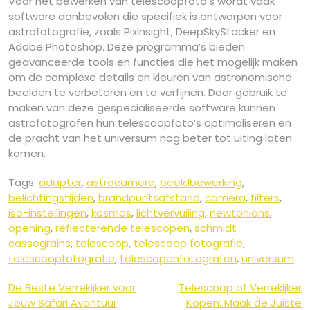
Voor het bewerken van telescoopfoto’s wordt vaak
software aanbevolen die specifiek is ontworpen voor
astrofotografie, zoals PixInsight, DeepSkyStacker en
Adobe Photoshop. Deze programma’s bieden
geavanceerde tools en functies die het mogelijk maken
om de complexe details en kleuren van astronomische
beelden te verbeteren en te verfijnen. Door gebruik te
maken van deze gespecialiseerde software kunnen
astrofotografen hun telescoopfoto’s optimaliseren en
de pracht van het universum nog beter tot uiting laten
komen.
Tags:
adapter
,
astrocamera
,
beeldbewerking
,
belichtingstijden
,
brandpuntsafstand
,
camera
,
filters
,
iso-instellingen
,
kosmos
,
lichtvervuiling
,
newtonians
,
opening
,
reflecterende telescopen
,
schmidt-
cassegrains
,
telescoop
,
telescoop fotografie
,
telescoopfotografie
,
telescopenfotografen
,
universum
Berichtnavigatie
De Beste Verrekijker voor
Telescoop of Verrekijker
Jouw Safari Avontuur
Kopen: Maak de Juiste