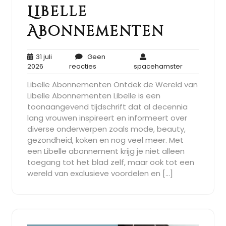
Libelle
Abonnementen
31 juli
Geen
31
Geen
spacehamst
2026
reacties
spacehamster
juli
reacties
Libelle Abonnementen Ontdek de Wereld van
2026
Libelle Abonnementen Libelle is een
toonaangevend tijdschrift dat al decennia
lang vrouwen inspireert en informeert over
diverse onderwerpen zoals mode, beauty,
gezondheid, koken en nog veel meer. Met
een Libelle abonnement krijg je niet alleen
toegang tot het blad zelf, maar ook tot een
wereld van exclusieve voordelen en […]