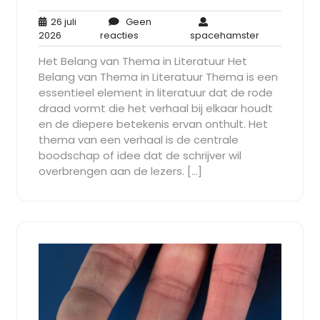
26 juli
Geen
26
Geen
spacehamst
2026
reacties
spacehamster
juli
reacties
Het Belang van Thema in Literatuur Het
2026
Belang van Thema in Literatuur Thema is een
essentieel element in literatuur dat de rode
draad vormt die het verhaal bij elkaar houdt
en de diepere betekenis ervan onthult. Het
thema van een verhaal is de centrale
boodschap of idee dat de schrijver wil
overbrengen aan de lezers. […]