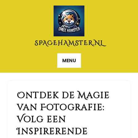
Naar
de
inhoud
gaan
SPACEHAMSTER.NL
MENU
Ontdek de Magie
van Fotografie:
Volg een
Inspirerende