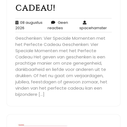
cadeau!
08 augustus
Geen
08
Geen
spaceham
2026
reacties
spacehamster
augustus
reacties
Geschenken: Vier Speciale Momenten met
2026
het Perfecte Cadeau Geschenken: Vier
Speciale Momenten met het Perfecte
Cadeau Het geven van geschenken is een
prachtige manier om onze genegenheid,
dankbaarheid en liefde voor anderen uit te
drukken. Of het nu gaat om verjaardagen,
jubilea, feestdagen of gewoon zomaar, het
vinden van het perfecte cadeau kan een
bijzondere […]