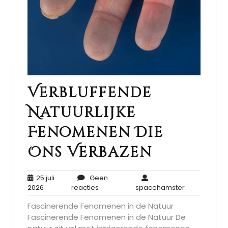
Verbluffende
Natuurlijke
Fenomenen Die
Ons Verbazen
25 juli
Geen
25
Geen
spacehamst
2026
reacties
spacehamster
juli
reacties
Fascinerende Fenomenen in de Natuur
2026
Fascinerende Fenomenen in de Natuur De