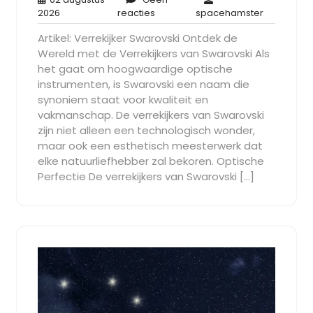
02
Geen
spaceham
2026
reacties
spacehamster
augustus
reacties
Artikel: Verrekijker Swarovski Ontdek de
2026
Wereld met de Verrekijkers van Swarovski Als
het gaat om hoogwaardige optische
instrumenten, is Swarovski een naam die
synoniem staat voor kwaliteit en
vakmanschap. De verrekijkers van Swarovski
zijn niet alleen een technologisch wonder,
maar ook een esthetisch meesterwerk dat
elke natuurliefhebber zal bekoren. Optische
Perfectie De verrekijkers van Swarovski […]