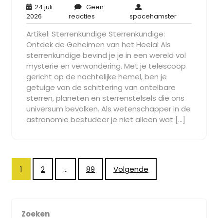
24 juli
Geen
24
Geen
spacehamst
2026
reacties
spacehamster
juli
reacties
Artikel: Sterrenkundige Sterrenkundige:
2026
Ontdek de Geheimen van het Heelal Als
sterrenkundige bevind je je in een wereld vol
mysterie en verwondering. Met je telescoop
gericht op de nachtelijke hemel, ben je
getuige van de schittering van ontelbare
sterren, planeten en sterrenstelsels die ons
universum bevolken. Als wetenschapper in de
astronomie bestudeer je niet alleen wat […]
Berichtnavigatie
1
2
…
89
Volgende
Zoeken