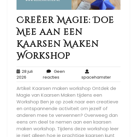
Creëer Magie: Doe
Mee aan een
Kaarsen Maken
Workshop
28 juli
Geen
28
Geen
spacehamst
2026
reacties
spacehamster
juli
reacties
Artikel: Kaarsen maken workshop Ontdek de
2026
Magie van Kaarsen Maken tijdens een
Workshop Ben je op zoek naar een creatieve
en ontspannende activiteit om jezelf of
anderen mee te verwennen? Overweeg dan
eens om deel te nemen aan een kaarsen
maken workshop. Tijdens deze workshop leer
je niet alleen hoe je prachtige kaarsen kunt