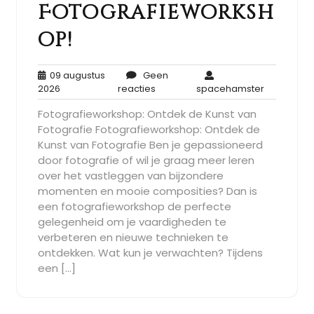
Fotografieworksh
op!
09 augustus
Geen
09
Geen
spaceham
2026
reacties
spacehamster
augustus
reacties
Fotografieworkshop: Ontdek de Kunst van
2026
Fotografie Fotografieworkshop: Ontdek de
Kunst van Fotografie Ben je gepassioneerd
door fotografie of wil je graag meer leren
over het vastleggen van bijzondere
momenten en mooie composities? Dan is
een fotografieworkshop de perfecte
gelegenheid om je vaardigheden te
verbeteren en nieuwe technieken te
ontdekken. Wat kun je verwachten? Tijdens
een […]